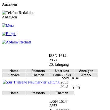
Anzeigen
Anzeigen
ISSN 1614-
2853
20. Jahrgang
Home
Ressorts
Über uns
Anzeigen
Werbung
Service
Themen
Lokal-Links
Archiv
Titelseite
Politik
Redaktion
ISSN 1614-
buchen
Arbeitsamt
Notfall
Übersicht
Archiv
Kontakt
Kultur
Impressum
2853
CSU
Wetter
Archiv-Suche
Wirtschaft
Kontakt
20. Jahrgang
Freie Wähler
Verkehr
Dokumen-
Sport
Home
Ressorts
Themen
tationen
Gesundheit
Bücher
Polizei
Titelseite
Politik
Umwelt
Grüne
Online
ISSN 1614-
Kontakt
Kultur
Verkehr
Kirchen
Leser
2853
Notfall
Wirtschaft
Gericht
Landwirtschaft