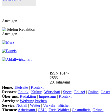
Anzeigen
Anzeigen
ISSN 1614-
2853
20. Jahrgang
Home
:
Titelseite
|
Kontakt
Ressorts
:
Politik
|
Kultur
|
Wirtschaft
|
Sport
|
Polizei
|
Online
|
Leser
Über uns
:
Redaktion
|
Impressum
|
Kontakt
Anzeigen
:
Werbung buchen
Service
:
Notfall
|
Wetter
|
Verkehr
|
Bücher
Themen
:
Arbeitsamt
|
CSU
|
Freie Wähler
|
Gesundheit
|
Grüne
|