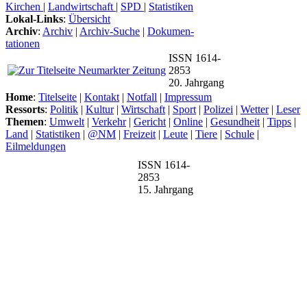
Kirchen
|
Landwirtschaft
|
SPD
|
Statistiken
Lokal-Links
:
Übersicht
Archiv
:
Archiv
|
Archiv-Suche
|
Dokumen-
tationen
ISSN 1614-
2853
20. Jahrgang
Home
:
Titelseite
|
Kontakt
|
Notfall
|
Impressum
Ressorts
:
Politik
|
Kultur
|
Wirtschaft
|
Sport
|
Polizei
|
Wetter
|
Leser
Themen
:
Umwelt
|
Verkehr
|
Gericht
|
Online
|
Gesundheit
|
Tipps
|
Land
|
Statistiken
|
@NM
|
Freizeit
|
Leute
|
Tiere
|
Schule
|
Eilmeldungen
ISSN 1614-
2853
15. Jahrgang