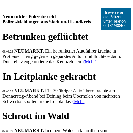
Hinweise an
Neumarkter Polizeibericht
die Polizei
unter Telefon
Polizei-Meldungen aus Stadt und Landkreis
09181/4885-0
Betrunken geflüchtet
NEUMARKT.
Ein betrunkener Autofahrer krachte in
08.08.26
Postbauer-Heng gegen ein geparktes Auto - und flüchtete dann.
Doch ein Zeuge notierte das Kennzeichen.
(Mehr)
In Leitplanke gekracht
NEUMARKT.
Ein 79jähriger Autofahrer krachte am
07.08.26
Donnerstag-Abend bei Deining beim Überholen von mehreren
Schwertransporten in die Leitplanke.
(Mehr)
Schrott im Wald
NEUMARKT.
In einem Waldstück nördlich von
07.08.26