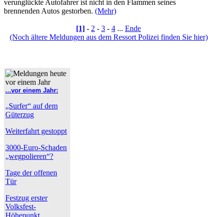
verunglückte Autofahrer ist nicht in den Flammen seines
brennenden Autos gestorben.
(Mehr)
[1]
-
2
-
3
-
4
...
Ende
(Noch ältere Meldungen aus dem Ressort Polizei finden Sie hier)
...vor einem Jahr:
„Surfer“ auf dem
Güterzug
Weiterfahrt gestoppt
3000-Euro-Schaden
„wegpolieren“?
Tage der offenen
Tür
Festzug erster
Volksfest-
Höhepunkt