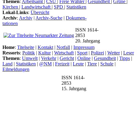
Themen
:
Arbeitsamt
|
CSU
|
Freie Wähler
|
Gesundheit
|
Grüne
|
Kirchen
|
Landwirtschaft
|
SPD
|
Statistiken
Lokal-Links
:
Übersicht
Archiv
:
Archiv
|
Archiv-Suche
|
Dokumen-
tationen
ISSN 1614-
2853
20. Jahrgang
Home
:
Titelseite
|
Kontakt
|
Notfall
|
Impressum
Ressorts
:
Politik
|
Kultur
|
Wirtschaft
|
Sport
|
Polizei
|
Wetter
|
Leser
Themen
:
Umwelt
|
Verkehr
|
Gericht
|
Online
|
Gesundheit
|
Tipps
|
Land
|
Statistiken
|
@NM
|
Freizeit
|
Leute
|
Tiere
|
Schule
|
Eilmeldungen
ISSN 1614-
2853
15. Jahrgang